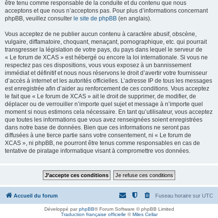
être tenu comme responsable de la conduite et du contenu que nous
acceptons et que nous n’acceptons pas. Pour plus d’informations concernant
phpBB, veuillez consulter
le site de phpBB
(en anglais).
Vous acceptez de ne publier aucun contenu à caractère abusif, obscène,
vulgaire, diffamatoire, choquant, menaçant, pornographique, etc. qui pourrait
transgresser la législation de votre pays, du pays dans lequel le serveur de
« Le forum de XCAS » est hébergé ou encore la loi internationale. Si vous ne
respectez pas ces dispositions, vous vous exposez à un bannissement
immédiat et définitif et nous nous réservons le droit d’avertir votre fournisseur
d’accès à internet et les autorités officielles. L’adresse IP de tous les messages
est enregistrée afin d’aider au renforcement de ces conditions. Vous acceptez
le fait que « Le forum de XCAS » ait le droit de supprimer, de modifier, de
déplacer ou de verrouiller n’importe quel sujet et message à n’importe quel
moment si nous estimons cela nécessaire. En tant qu’utilisateur, vous acceptez
que toutes les informations que vous avez renseignées soient enregistrées
dans notre base de données. Bien que ces informations ne seront pas
diffusées à une tierce partie sans votre consentement, ni « Le forum de
XCAS », ni phpBB, ne pourront être tenus comme responsables en cas de
tentative de piratage informatique visant à compromettre vos données.
Accueil du forum
Fuseau horaire sur
UTC
Développé par
phpBB
® Forum Software © phpBB Limited
Traduction française officielle
©
Miles Cellar