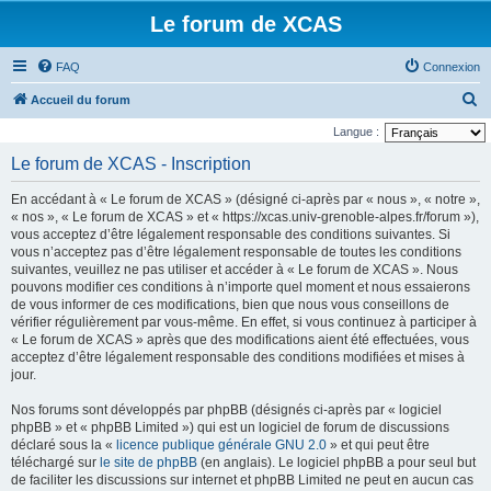
Le forum de XCAS
FAQ
Connexion
R
Accueil du forum
e
Langue :
c
Le forum de XCAS - Inscription
h
En accédant à « Le forum de XCAS » (désigné ci-après par « nous », « notre »,
e
« nos », « Le forum de XCAS » et « https://xcas.univ-grenoble-alpes.fr/forum »),
r
vous acceptez d’être légalement responsable des conditions suivantes. Si
vous n’acceptez pas d’être légalement responsable de toutes les conditions
c
suivantes, veuillez ne pas utiliser et accéder à « Le forum de XCAS ». Nous
h
pouvons modifier ces conditions à n’importe quel moment et nous essaierons
de vous informer de ces modifications, bien que nous vous conseillons de
e
vérifier régulièrement par vous-même. En effet, si vous continuez à participer à
r
« Le forum de XCAS » après que des modifications aient été effectuées, vous
acceptez d’être légalement responsable des conditions modifiées et mises à
jour.
Nos forums sont développés par phpBB (désignés ci-après par « logiciel
phpBB » et « phpBB Limited ») qui est un logiciel de forum de discussions
déclaré sous la «
licence publique générale GNU 2.0
» et qui peut être
téléchargé sur
le site de phpBB
(en anglais). Le logiciel phpBB a pour seul but
de faciliter les discussions sur internet et phpBB Limited ne peut en aucun cas