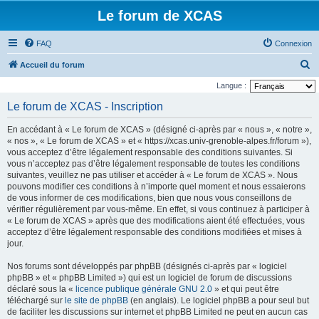
Le forum de XCAS
FAQ
Connexion
R
Accueil du forum
e
Langue :
c
Le forum de XCAS - Inscription
h
En accédant à « Le forum de XCAS » (désigné ci-après par « nous », « notre »,
e
« nos », « Le forum de XCAS » et « https://xcas.univ-grenoble-alpes.fr/forum »),
r
vous acceptez d’être légalement responsable des conditions suivantes. Si
vous n’acceptez pas d’être légalement responsable de toutes les conditions
c
suivantes, veuillez ne pas utiliser et accéder à « Le forum de XCAS ». Nous
h
pouvons modifier ces conditions à n’importe quel moment et nous essaierons
de vous informer de ces modifications, bien que nous vous conseillons de
e
vérifier régulièrement par vous-même. En effet, si vous continuez à participer à
r
« Le forum de XCAS » après que des modifications aient été effectuées, vous
acceptez d’être légalement responsable des conditions modifiées et mises à
jour.
Nos forums sont développés par phpBB (désignés ci-après par « logiciel
phpBB » et « phpBB Limited ») qui est un logiciel de forum de discussions
déclaré sous la «
licence publique générale GNU 2.0
» et qui peut être
téléchargé sur
le site de phpBB
(en anglais). Le logiciel phpBB a pour seul but
de faciliter les discussions sur internet et phpBB Limited ne peut en aucun cas