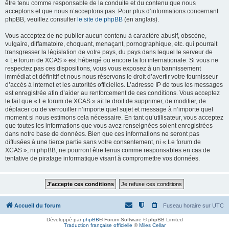
être tenu comme responsable de la conduite et du contenu que nous
acceptons et que nous n’acceptons pas. Pour plus d’informations concernant
phpBB, veuillez consulter
le site de phpBB
(en anglais).
Vous acceptez de ne publier aucun contenu à caractère abusif, obscène,
vulgaire, diffamatoire, choquant, menaçant, pornographique, etc. qui pourrait
transgresser la législation de votre pays, du pays dans lequel le serveur de
« Le forum de XCAS » est hébergé ou encore la loi internationale. Si vous ne
respectez pas ces dispositions, vous vous exposez à un bannissement
immédiat et définitif et nous nous réservons le droit d’avertir votre fournisseur
d’accès à internet et les autorités officielles. L’adresse IP de tous les messages
est enregistrée afin d’aider au renforcement de ces conditions. Vous acceptez
le fait que « Le forum de XCAS » ait le droit de supprimer, de modifier, de
déplacer ou de verrouiller n’importe quel sujet et message à n’importe quel
moment si nous estimons cela nécessaire. En tant qu’utilisateur, vous acceptez
que toutes les informations que vous avez renseignées soient enregistrées
dans notre base de données. Bien que ces informations ne seront pas
diffusées à une tierce partie sans votre consentement, ni « Le forum de
XCAS », ni phpBB, ne pourront être tenus comme responsables en cas de
tentative de piratage informatique visant à compromettre vos données.
Accueil du forum
Fuseau horaire sur
UTC
Développé par
phpBB
® Forum Software © phpBB Limited
Traduction française officielle
©
Miles Cellar