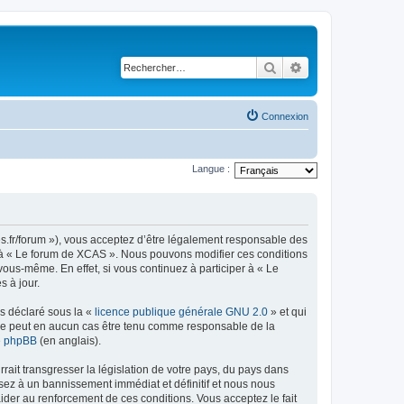
Rechercher
Recherche avancé
Connexion
Langue :
es.fr/forum »), vous acceptez d’être légalement responsable des
er à « Le forum de XCAS ». Nous pouvons modifier ces conditions
ous-même. En effet, si vous continuez à participer à « Le
 à jour.
ns déclaré sous la «
licence publique générale GNU 2.0
» et qui
ed ne peut en aucun cas être tenu comme responsable de la
de phpBB
(en anglais).
ait transgresser la législation de votre pays, du pays dans
sez à un bannissement immédiat et définitif et nous nous
d’aider au renforcement de ces conditions. Vous acceptez le fait