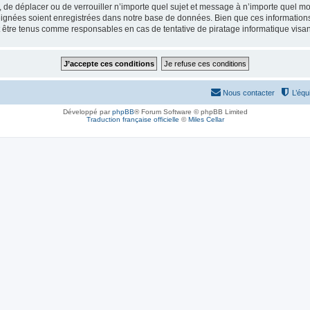
, de déplacer ou de verrouiller n’importe quel sujet et message à n’importe quel mo
ignées soient enregistrées dans notre base de données. Bien que ces informations n
 être tenus comme responsables en cas de tentative de piratage informatique visa
Nous contacter
L’équ
Développé par
phpBB
® Forum Software © phpBB Limited
Traduction française officielle
©
Miles Cellar