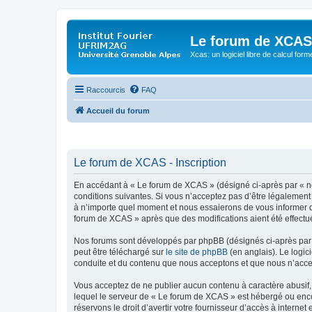
Le forum de XCAS
Xcas: un logiciel libre de calcul form
Raccourcis
FAQ
Accueil du forum
Le forum de XCAS - Inscription
En accédant à « Le forum de XCAS » (désigné ci-après par « nou
conditions suivantes. Si vous n’acceptez pas d’être légalement
à n’importe quel moment et nous essaierons de vous informer de
forum de XCAS » après que des modifications aient été effectu
Nos forums sont développés par phpBB (désignés ci-après par «
peut être téléchargé sur
le site de phpBB
(en anglais). Le logic
conduite et du contenu que nous acceptons et que nous n’acce
Vous acceptez de ne publier aucun contenu à caractère abusif, 
lequel le serveur de « Le forum de XCAS » est hébergé ou encor
réservons le droit d’avertir votre fournisseur d’accès à internet