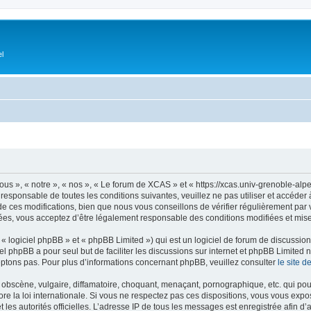
el
s », « notre », « nos », « Le forum de XCAS » et « https://xcas.univ-grenoble-alp
 responsable de toutes les conditions suivantes, veuillez ne pas utiliser et accéd
 ces modifications, bien que nous vous conseillons de vérifier régulièrement par v
ées, vous acceptez d’être légalement responsable des conditions modifiées et mises
 logiciel phpBB » et « phpBB Limited ») qui est un logiciel de forum de discussio
iel phpBB a pour seul but de faciliter les discussions sur internet et phpBB Limit
ptons pas. Pour plus d’informations concernant phpBB, veuillez consulter
le site 
obscène, vulgaire, diffamatoire, choquant, menaçant, pornographique, etc. qui pourr
e la loi internationale. Si vous ne respectez pas ces dispositions, vous vous expo
 et les autorités officielles. L’adresse IP de tous les messages est enregistrée afin 