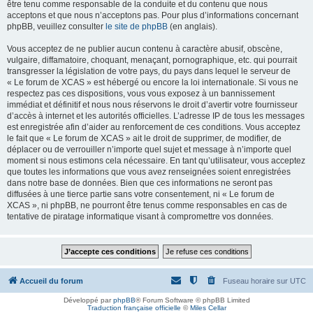
être tenu comme responsable de la conduite et du contenu que nous
acceptons et que nous n’acceptons pas. Pour plus d’informations concernant
phpBB, veuillez consulter
le site de phpBB
(en anglais).
Vous acceptez de ne publier aucun contenu à caractère abusif, obscène,
vulgaire, diffamatoire, choquant, menaçant, pornographique, etc. qui pourrait
transgresser la législation de votre pays, du pays dans lequel le serveur de
« Le forum de XCAS » est hébergé ou encore la loi internationale. Si vous ne
respectez pas ces dispositions, vous vous exposez à un bannissement
immédiat et définitif et nous nous réservons le droit d’avertir votre fournisseur
d’accès à internet et les autorités officielles. L’adresse IP de tous les messages
est enregistrée afin d’aider au renforcement de ces conditions. Vous acceptez
le fait que « Le forum de XCAS » ait le droit de supprimer, de modifier, de
déplacer ou de verrouiller n’importe quel sujet et message à n’importe quel
moment si nous estimons cela nécessaire. En tant qu’utilisateur, vous acceptez
que toutes les informations que vous avez renseignées soient enregistrées
dans notre base de données. Bien que ces informations ne seront pas
diffusées à une tierce partie sans votre consentement, ni « Le forum de
XCAS », ni phpBB, ne pourront être tenus comme responsables en cas de
tentative de piratage informatique visant à compromettre vos données.
Accueil du forum
Fuseau horaire sur
UTC
Développé par
phpBB
® Forum Software © phpBB Limited
Traduction française officielle
©
Miles Cellar