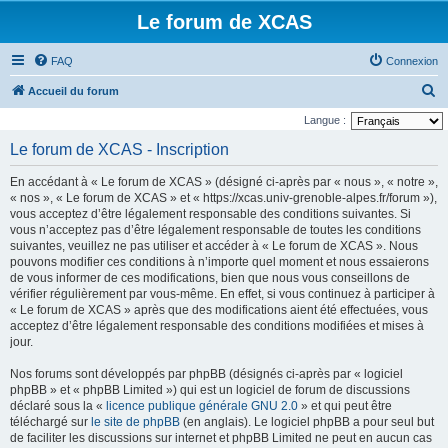
Le forum de XCAS
FAQ
Connexion
R
Accueil du forum
e
Langue :
c
Le forum de XCAS - Inscription
h
En accédant à « Le forum de XCAS » (désigné ci-après par « nous », « notre »,
e
« nos », « Le forum de XCAS » et « https://xcas.univ-grenoble-alpes.fr/forum »),
r
vous acceptez d’être légalement responsable des conditions suivantes. Si
vous n’acceptez pas d’être légalement responsable de toutes les conditions
c
suivantes, veuillez ne pas utiliser et accéder à « Le forum de XCAS ». Nous
h
pouvons modifier ces conditions à n’importe quel moment et nous essaierons
de vous informer de ces modifications, bien que nous vous conseillons de
e
vérifier régulièrement par vous-même. En effet, si vous continuez à participer à
r
« Le forum de XCAS » après que des modifications aient été effectuées, vous
acceptez d’être légalement responsable des conditions modifiées et mises à
jour.
Nos forums sont développés par phpBB (désignés ci-après par « logiciel
phpBB » et « phpBB Limited ») qui est un logiciel de forum de discussions
déclaré sous la «
licence publique générale GNU 2.0
» et qui peut être
téléchargé sur
le site de phpBB
(en anglais). Le logiciel phpBB a pour seul but
de faciliter les discussions sur internet et phpBB Limited ne peut en aucun cas