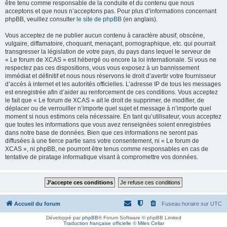
être tenu comme responsable de la conduite et du contenu que nous
acceptons et que nous n’acceptons pas. Pour plus d’informations concernant
phpBB, veuillez consulter
le site de phpBB
(en anglais).
Vous acceptez de ne publier aucun contenu à caractère abusif, obscène,
vulgaire, diffamatoire, choquant, menaçant, pornographique, etc. qui pourrait
transgresser la législation de votre pays, du pays dans lequel le serveur de
« Le forum de XCAS » est hébergé ou encore la loi internationale. Si vous ne
respectez pas ces dispositions, vous vous exposez à un bannissement
immédiat et définitif et nous nous réservons le droit d’avertir votre fournisseur
d’accès à internet et les autorités officielles. L’adresse IP de tous les messages
est enregistrée afin d’aider au renforcement de ces conditions. Vous acceptez
le fait que « Le forum de XCAS » ait le droit de supprimer, de modifier, de
déplacer ou de verrouiller n’importe quel sujet et message à n’importe quel
moment si nous estimons cela nécessaire. En tant qu’utilisateur, vous acceptez
que toutes les informations que vous avez renseignées soient enregistrées
dans notre base de données. Bien que ces informations ne seront pas
diffusées à une tierce partie sans votre consentement, ni « Le forum de
XCAS », ni phpBB, ne pourront être tenus comme responsables en cas de
tentative de piratage informatique visant à compromettre vos données.
Accueil du forum
Fuseau horaire sur
UTC
Développé par
phpBB
® Forum Software © phpBB Limited
Traduction française officielle
©
Miles Cellar