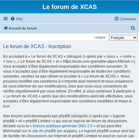
Le forum de XCAS
FAQ
Connexion
R
Accueil du forum
e
Langue :
c
Le forum de XCAS - Inscription
h
En accédant à « Le forum de XCAS » (désigné ci-après par « nous », « notre »,
e
« nos », « Le forum de XCAS » et « https://xcas.univ-grenoble-alpes.fr/forum »),
r
vous acceptez d’être légalement responsable des conditions suivantes. Si
vous n’acceptez pas d’être légalement responsable de toutes les conditions
c
suivantes, veuillez ne pas utiliser et accéder à « Le forum de XCAS ». Nous
h
pouvons modifier ces conditions à n’importe quel moment et nous essaierons
de vous informer de ces modifications, bien que nous vous conseillons de
e
vérifier régulièrement par vous-même. En effet, si vous continuez à participer à
r
« Le forum de XCAS » après que des modifications aient été effectuées, vous
acceptez d’être légalement responsable des conditions modifiées et mises à
jour.
Nos forums sont développés par phpBB (désignés ci-après par « logiciel
phpBB » et « phpBB Limited ») qui est un logiciel de forum de discussions
déclaré sous la «
licence publique générale GNU 2.0
» et qui peut être
téléchargé sur
le site de phpBB
(en anglais). Le logiciel phpBB a pour seul but
de faciliter les discussions sur internet et phpBB Limited ne peut en aucun cas