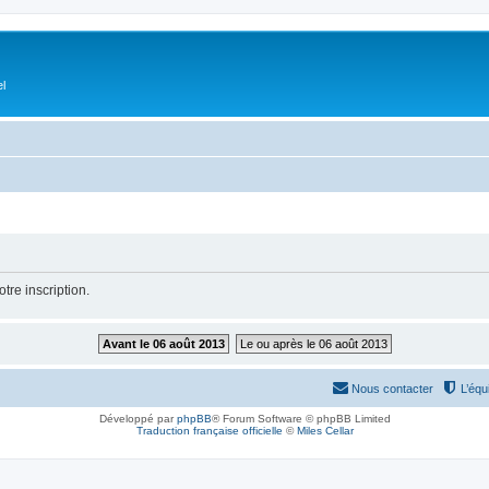
el
tre inscription.
Avant le 06 août 2013
Le ou après le 06 août 2013
Nous contacter
L’équ
Développé par
phpBB
® Forum Software © phpBB Limited
Traduction française officielle
©
Miles Cellar