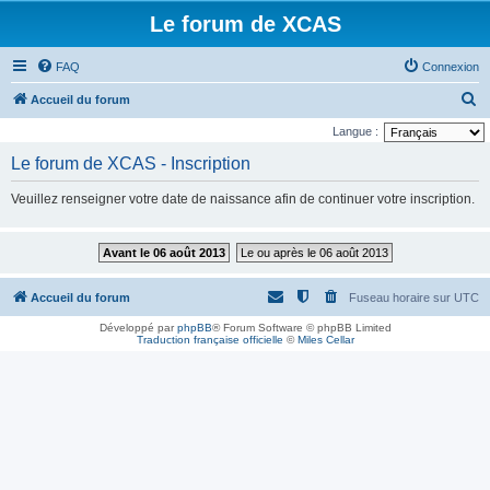
Le forum de XCAS
FAQ
Connexion
R
Accueil du forum
e
Langue :
c
Le forum de XCAS - Inscription
h
Veuillez renseigner votre date de naissance afin de continuer votre inscription.
e
r
Avant le 06 août 2013
Le ou après le 06 août 2013
c
h
Accueil du forum
Fuseau horaire sur
UTC
e
Développé par
phpBB
® Forum Software © phpBB Limited
r
Traduction française officielle
©
Miles Cellar