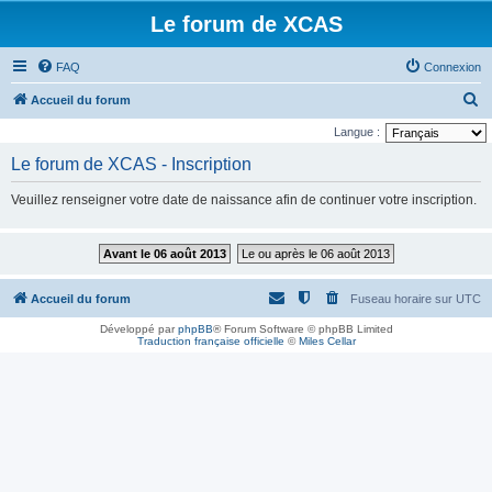
Le forum de XCAS
FAQ
Connexion
R
Accueil du forum
e
Langue :
c
Le forum de XCAS - Inscription
h
Veuillez renseigner votre date de naissance afin de continuer votre inscription.
e
r
Avant le 06 août 2013
Le ou après le 06 août 2013
c
h
Accueil du forum
Fuseau horaire sur
UTC
e
Développé par
phpBB
® Forum Software © phpBB Limited
r
Traduction française officielle
©
Miles Cellar