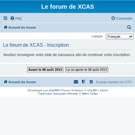
Le forum de XCAS
FAQ
Connexion
R
Accueil du forum
e
Langue :
c
Le forum de XCAS - Inscription
h
Veuillez renseigner votre date de naissance afin de continuer votre inscription.
e
r
Avant le 08 août 2013
Le ou après le 08 août 2013
c
h
Accueil du forum
Fuseau horaire sur
UTC
e
Développé par
phpBB
® Forum Software © phpBB Limited
r
Traduction française officielle
©
Miles Cellar