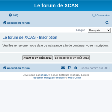
Le forum de XCAS
FAQ
Connexion
R
Accueil du forum
e
Langue :
c
Le forum de XCAS - Inscription
h
Veuillez renseigner votre date de naissance afin de continuer votre inscription.
e
r
Avant le 07 août 2013
Le ou après le 07 août 2013
c
h
Accueil du forum
Fuseau horaire sur
UTC
e
Développé par
phpBB
® Forum Software © phpBB Limited
r
Traduction française officielle
©
Miles Cellar