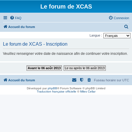
Le forum de XCAS
FAQ
Connexion
R
Accueil du forum
e
Langue :
c
Le forum de XCAS - Inscription
h
Veuillez renseigner votre date de naissance afin de continuer votre inscription.
e
r
Avant le 06 août 2013
Le ou après le 06 août 2013
c
h
Accueil du forum
Fuseau horaire sur
UTC
e
Développé par
phpBB
® Forum Software © phpBB Limited
r
Traduction française officielle
©
Miles Cellar