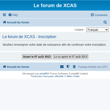
Le forum de XCAS
FAQ
Connexion
R
Accueil du forum
e
Langue :
c
Le forum de XCAS - Inscription
h
Veuillez renseigner votre date de naissance afin de continuer votre inscription.
e
r
Avant le 07 août 2013
Le ou après le 07 août 2013
c
h
Accueil du forum
Fuseau horaire sur
UTC
e
Développé par
phpBB
® Forum Software © phpBB Limited
r
Traduction française officielle
©
Miles Cellar