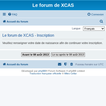
Le forum de XCAS
FAQ
Connexion
R
Accueil du forum
e
Langue :
c
Le forum de XCAS - Inscription
h
Veuillez renseigner votre date de naissance afin de continuer votre inscription.
e
r
Avant le 08 août 2013
Le ou après le 08 août 2013
c
h
Accueil du forum
Fuseau horaire sur
UTC
e
Développé par
phpBB
® Forum Software © phpBB Limited
r
Traduction française officielle
©
Miles Cellar