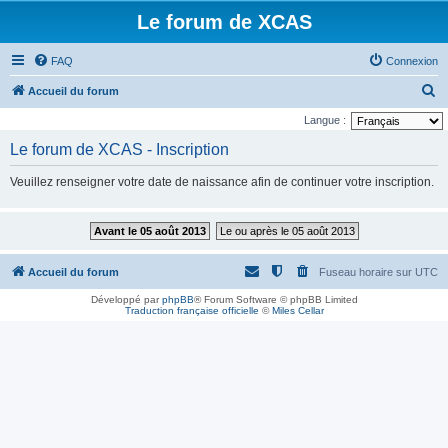
Le forum de XCAS
FAQ
Connexion
R
Accueil du forum
e
Langue :
c
Le forum de XCAS - Inscription
h
Veuillez renseigner votre date de naissance afin de continuer votre inscription.
e
r
Avant le 05 août 2013
Le ou après le 05 août 2013
c
h
Accueil du forum
Fuseau horaire sur
UTC
e
Développé par
phpBB
® Forum Software © phpBB Limited
r
Traduction française officielle
©
Miles Cellar