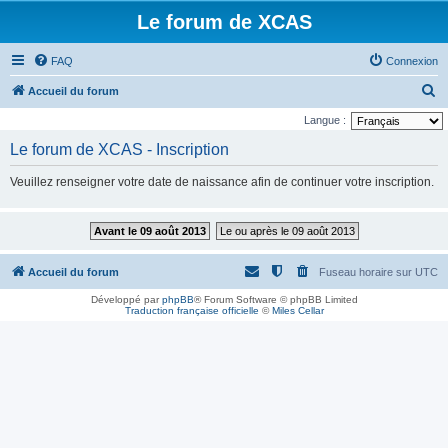
Le forum de XCAS
FAQ
Connexion
R
Accueil du forum
e
Langue :
c
Le forum de XCAS - Inscription
h
Veuillez renseigner votre date de naissance afin de continuer votre inscription.
e
r
Avant le 09 août 2013
Le ou après le 09 août 2013
c
h
Accueil du forum
Fuseau horaire sur
UTC
e
Développé par
phpBB
® Forum Software © phpBB Limited
r
Traduction française officielle
©
Miles Cellar