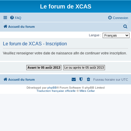
Le forum de XCAS
FAQ
Connexion
R
Accueil du forum
e
Langue :
c
Le forum de XCAS - Inscription
h
Veuillez renseigner votre date de naissance afin de continuer votre inscription.
e
r
Avant le 05 août 2013
Le ou après le 05 août 2013
c
h
Accueil du forum
Fuseau horaire sur
UTC
e
Développé par
phpBB
® Forum Software © phpBB Limited
r
Traduction française officielle
©
Miles Cellar