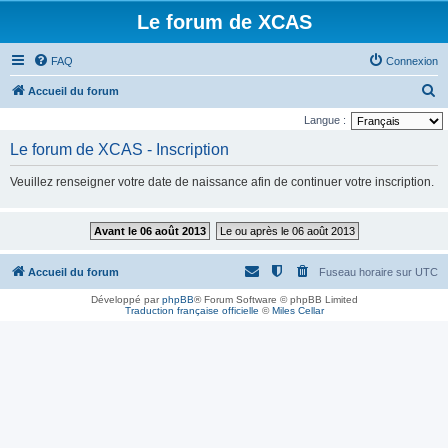
Le forum de XCAS
FAQ
Connexion
R
Accueil du forum
e
Langue :
c
Le forum de XCAS - Inscription
h
Veuillez renseigner votre date de naissance afin de continuer votre inscription.
e
r
Avant le 06 août 2013
Le ou après le 06 août 2013
c
h
Accueil du forum
Fuseau horaire sur
UTC
e
Développé par
phpBB
® Forum Software © phpBB Limited
r
Traduction française officielle
©
Miles Cellar