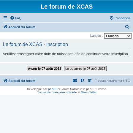
Le forum de XCAS
FAQ
Connexion
R
Accueil du forum
e
Langue :
c
Le forum de XCAS - Inscription
h
Veuillez renseigner votre date de naissance afin de continuer votre inscription.
e
r
Avant le 07 août 2013
Le ou après le 07 août 2013
c
h
Accueil du forum
Fuseau horaire sur
UTC
e
Développé par
phpBB
® Forum Software © phpBB Limited
r
Traduction française officielle
©
Miles Cellar