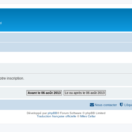
el
tre inscription.
Avant le 06 août 2013
Le ou après le 06 août 2013
Nous contacter
L’équ
Développé par
phpBB
® Forum Software © phpBB Limited
Traduction française officielle
©
Miles Cellar