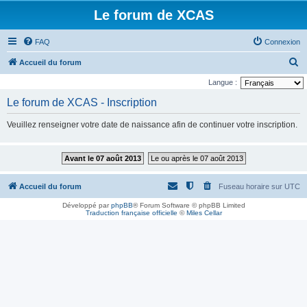
Le forum de XCAS
FAQ
Connexion
R
Accueil du forum
e
Langue :
c
Le forum de XCAS - Inscription
h
Veuillez renseigner votre date de naissance afin de continuer votre inscription.
e
r
Avant le 07 août 2013
Le ou après le 07 août 2013
c
h
Accueil du forum
Fuseau horaire sur
UTC
e
Développé par
phpBB
® Forum Software © phpBB Limited
r
Traduction française officielle
©
Miles Cellar