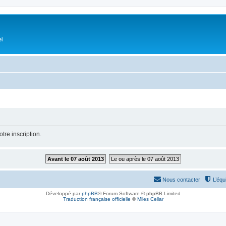
el
tre inscription.
Avant le 07 août 2013
Le ou après le 07 août 2013
Nous contacter
L’équ
Développé par
phpBB
® Forum Software © phpBB Limited
Traduction française officielle
©
Miles Cellar