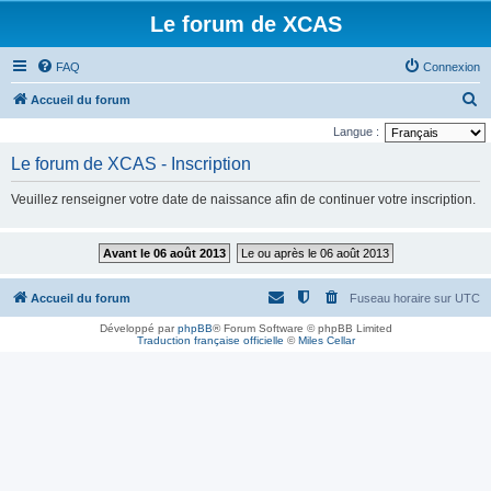
Le forum de XCAS
FAQ
Connexion
R
Accueil du forum
e
Langue :
c
Le forum de XCAS - Inscription
h
Veuillez renseigner votre date de naissance afin de continuer votre inscription.
e
r
Avant le 06 août 2013
Le ou après le 06 août 2013
c
h
Accueil du forum
Fuseau horaire sur
UTC
e
Développé par
phpBB
® Forum Software © phpBB Limited
r
Traduction française officielle
©
Miles Cellar