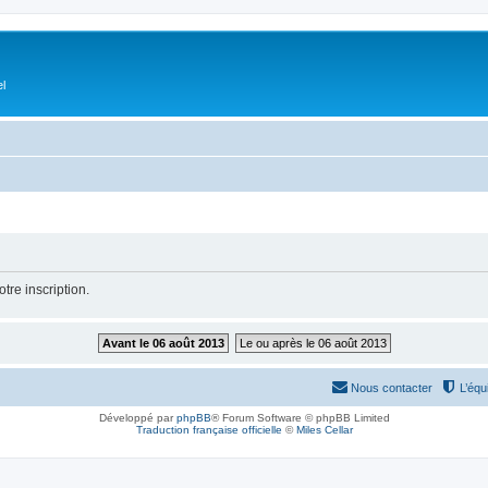
el
tre inscription.
Avant le 06 août 2013
Le ou après le 06 août 2013
Nous contacter
L’équ
Développé par
phpBB
® Forum Software © phpBB Limited
Traduction française officielle
©
Miles Cellar