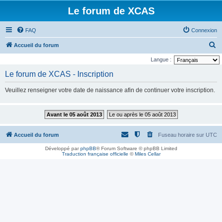
Le forum de XCAS
FAQ
Connexion
R
Accueil du forum
e
Langue :
c
Le forum de XCAS - Inscription
h
Veuillez renseigner votre date de naissance afin de continuer votre inscription.
e
r
Avant le 05 août 2013
Le ou après le 05 août 2013
c
h
Accueil du forum
Fuseau horaire sur
UTC
e
Développé par
phpBB
® Forum Software © phpBB Limited
r
Traduction française officielle
©
Miles Cellar