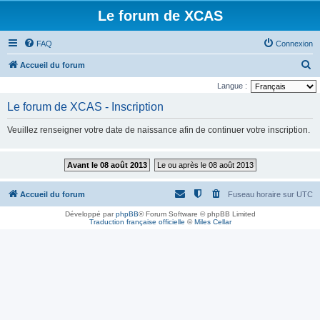
Le forum de XCAS
FAQ
Connexion
R
Accueil du forum
e
Langue :
c
Le forum de XCAS - Inscription
h
Veuillez renseigner votre date de naissance afin de continuer votre inscription.
e
r
Avant le 08 août 2013
Le ou après le 08 août 2013
c
h
Accueil du forum
Fuseau horaire sur
UTC
e
Développé par
phpBB
® Forum Software © phpBB Limited
r
Traduction française officielle
©
Miles Cellar