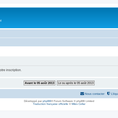
el
tre inscription.
Avant le 05 août 2013
Le ou après le 05 août 2013
Nous contacter
L’équ
Développé par
phpBB
® Forum Software © phpBB Limited
Traduction française officielle
©
Miles Cellar