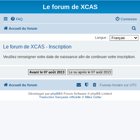
Le forum de XCAS
FAQ
Connexion
R
Accueil du forum
e
Langue :
c
Le forum de XCAS - Inscription
h
Veuillez renseigner votre date de naissance afin de continuer votre inscription.
e
r
Avant le 07 août 2013
Le ou après le 07 août 2013
c
h
Accueil du forum
Fuseau horaire sur
UTC
e
Développé par
phpBB
® Forum Software © phpBB Limited
r
Traduction française officielle
©
Miles Cellar