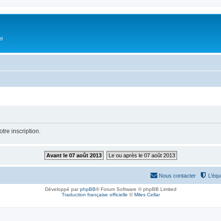
el
tre inscription.
Avant le 07 août 2013
Le ou après le 07 août 2013
Nous contacter
L’équ
Développé par
phpBB
® Forum Software © phpBB Limited
Traduction française officielle
©
Miles Cellar