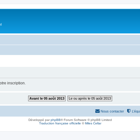
el
tre inscription.
Avant le 05 août 2013
Le ou après le 05 août 2013
Nous contacter
L’équ
Développé par
phpBB
® Forum Software © phpBB Limited
Traduction française officielle
©
Miles Cellar