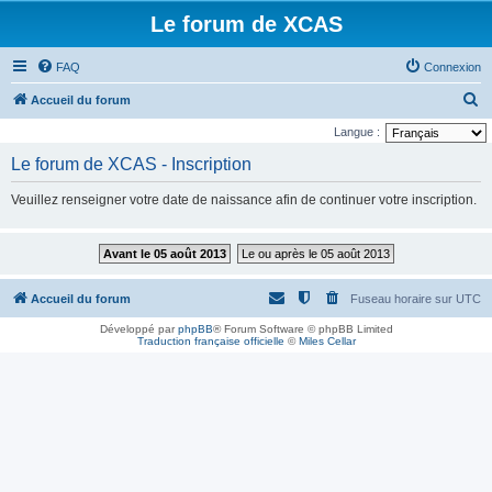
Le forum de XCAS
FAQ
Connexion
R
Accueil du forum
e
Langue :
c
Le forum de XCAS - Inscription
h
Veuillez renseigner votre date de naissance afin de continuer votre inscription.
e
r
Avant le 05 août 2013
Le ou après le 05 août 2013
c
h
Accueil du forum
Fuseau horaire sur
UTC
e
Développé par
phpBB
® Forum Software © phpBB Limited
r
Traduction française officielle
©
Miles Cellar