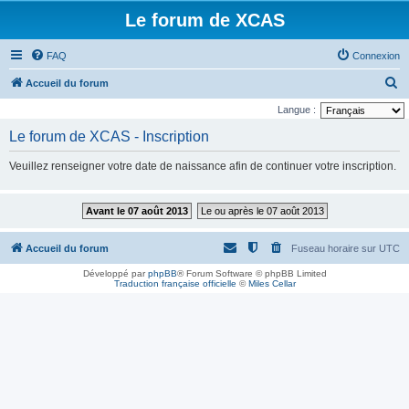
Le forum de XCAS
FAQ
Connexion
R
Accueil du forum
e
Langue :
c
Le forum de XCAS - Inscription
h
Veuillez renseigner votre date de naissance afin de continuer votre inscription.
e
r
Avant le 07 août 2013
Le ou après le 07 août 2013
c
h
Accueil du forum
Fuseau horaire sur
UTC
e
Développé par
phpBB
® Forum Software © phpBB Limited
r
Traduction française officielle
©
Miles Cellar