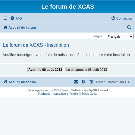
Le forum de XCAS
FAQ
Connexion
R
Accueil du forum
e
Langue :
c
Le forum de XCAS - Inscription
h
Veuillez renseigner votre date de naissance afin de continuer votre inscription.
e
r
Avant le 08 août 2013
Le ou après le 08 août 2013
c
h
Accueil du forum
Fuseau horaire sur
UTC
e
Développé par
phpBB
® Forum Software © phpBB Limited
r
Traduction française officielle
©
Miles Cellar