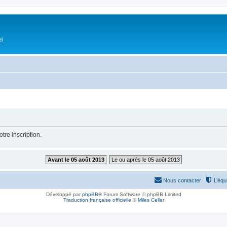
el
tre inscription.
Avant le 05 août 2013
Le ou après le 05 août 2013
Nous contacter
L’équ
Développé par
phpBB
® Forum Software © phpBB Limited
Traduction française officielle
©
Miles Cellar