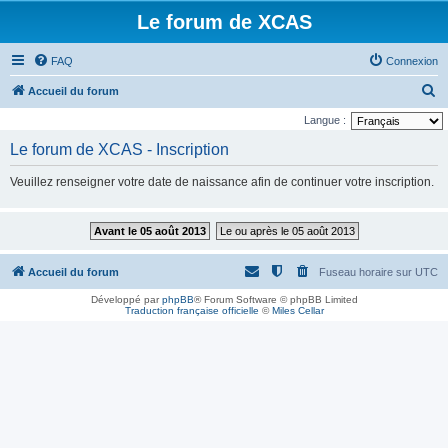
Le forum de XCAS
FAQ
Connexion
R
Accueil du forum
e
Langue :
c
Le forum de XCAS - Inscription
h
Veuillez renseigner votre date de naissance afin de continuer votre inscription.
e
r
Avant le 05 août 2013
Le ou après le 05 août 2013
c
h
Accueil du forum
Fuseau horaire sur
UTC
e
Développé par
phpBB
® Forum Software © phpBB Limited
r
Traduction française officielle
©
Miles Cellar