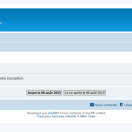
el
tre inscription.
Avant le 05 août 2013
Le ou après le 05 août 2013
Nous contacter
L’équ
Développé par
phpBB
® Forum Software © phpBB Limited
Traduction française officielle
©
Miles Cellar