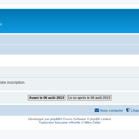
el
tre inscription.
Avant le 06 août 2013
Le ou après le 06 août 2013
Nous contacter
L’équ
Développé par
phpBB
® Forum Software © phpBB Limited
Traduction française officielle
©
Miles Cellar