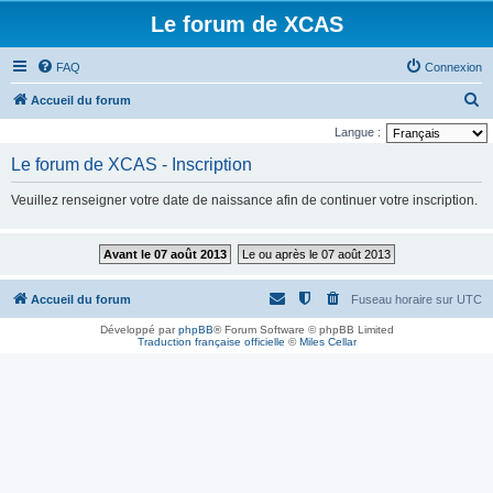
Le forum de XCAS
FAQ
Connexion
R
Accueil du forum
e
Langue :
c
Le forum de XCAS - Inscription
h
Veuillez renseigner votre date de naissance afin de continuer votre inscription.
e
r
Avant le 07 août 2013
Le ou après le 07 août 2013
c
h
Accueil du forum
Fuseau horaire sur
UTC
e
Développé par
phpBB
® Forum Software © phpBB Limited
r
Traduction française officielle
©
Miles Cellar