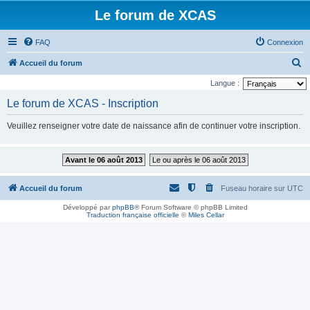
Le forum de XCAS
FAQ
Connexion
R
Accueil du forum
e
Langue :
c
Le forum de XCAS - Inscription
h
Veuillez renseigner votre date de naissance afin de continuer votre inscription.
e
r
Avant le 06 août 2013
Le ou après le 06 août 2013
c
h
Accueil du forum
Fuseau horaire sur
UTC
e
Développé par
phpBB
® Forum Software © phpBB Limited
r
Traduction française officielle
©
Miles Cellar