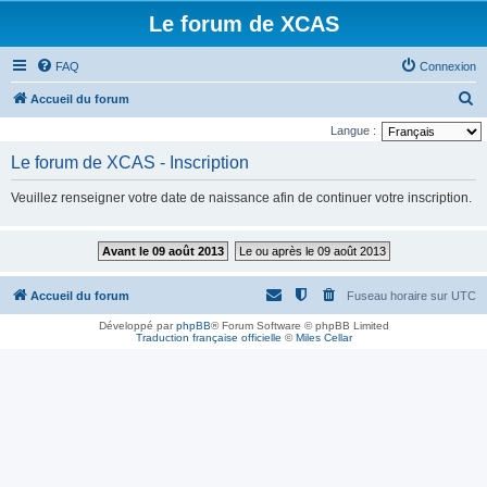
Le forum de XCAS
FAQ
Connexion
R
Accueil du forum
e
Langue :
c
Le forum de XCAS - Inscription
h
Veuillez renseigner votre date de naissance afin de continuer votre inscription.
e
r
Avant le 09 août 2013
Le ou après le 09 août 2013
c
h
Accueil du forum
Fuseau horaire sur
UTC
e
Développé par
phpBB
® Forum Software © phpBB Limited
r
Traduction française officielle
©
Miles Cellar