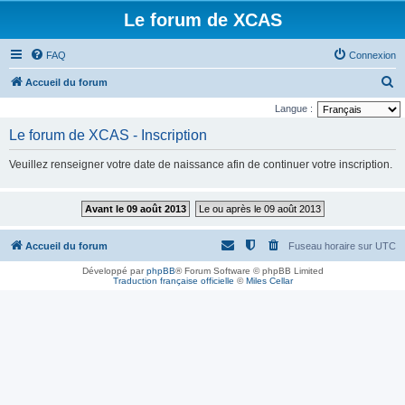
Le forum de XCAS
FAQ
Connexion
R
Accueil du forum
e
Langue :
c
Le forum de XCAS - Inscription
h
Veuillez renseigner votre date de naissance afin de continuer votre inscription.
e
r
Avant le 09 août 2013
Le ou après le 09 août 2013
c
h
Accueil du forum
Fuseau horaire sur
UTC
e
Développé par
phpBB
® Forum Software © phpBB Limited
r
Traduction française officielle
©
Miles Cellar