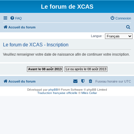
Le forum de XCAS
FAQ
Connexion
R
Accueil du forum
e
Langue :
c
Le forum de XCAS - Inscription
h
Veuillez renseigner votre date de naissance afin de continuer votre inscription.
e
r
Avant le 08 août 2013
Le ou après le 08 août 2013
c
h
Accueil du forum
Fuseau horaire sur
UTC
e
Développé par
phpBB
® Forum Software © phpBB Limited
r
Traduction française officielle
©
Miles Cellar