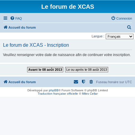
Le forum de XCAS
FAQ
Connexion
R
Accueil du forum
e
Langue :
c
Le forum de XCAS - Inscription
h
Veuillez renseigner votre date de naissance afin de continuer votre inscription.
e
r
Avant le 08 août 2013
Le ou après le 08 août 2013
c
h
Accueil du forum
Fuseau horaire sur
UTC
e
Développé par
phpBB
® Forum Software © phpBB Limited
r
Traduction française officielle
©
Miles Cellar