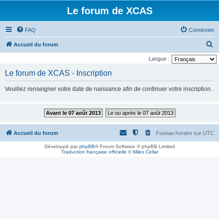
Le forum de XCAS
FAQ
Connexion
R
Accueil du forum
e
Langue :
c
Le forum de XCAS - Inscription
h
Veuillez renseigner votre date de naissance afin de continuer votre inscription.
e
r
Avant le 07 août 2013
Le ou après le 07 août 2013
c
h
Accueil du forum
Fuseau horaire sur
UTC
e
Développé par
phpBB
® Forum Software © phpBB Limited
r
Traduction française officielle
©
Miles Cellar