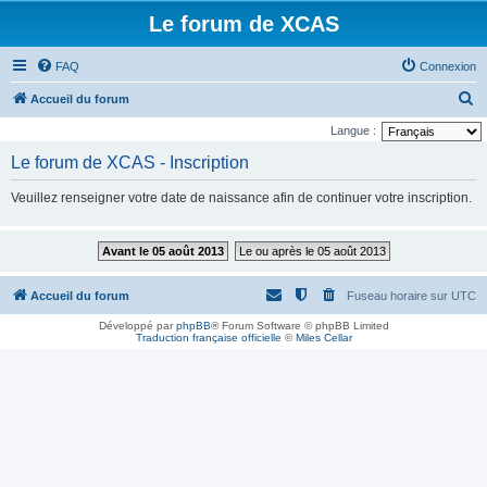
Le forum de XCAS
FAQ
Connexion
R
Accueil du forum
e
Langue :
c
Le forum de XCAS - Inscription
h
Veuillez renseigner votre date de naissance afin de continuer votre inscription.
e
r
Avant le 05 août 2013
Le ou après le 05 août 2013
c
h
Accueil du forum
Fuseau horaire sur
UTC
e
Développé par
phpBB
® Forum Software © phpBB Limited
r
Traduction française officielle
©
Miles Cellar