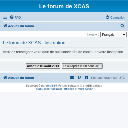
Le forum de XCAS
FAQ
Connexion
R
Accueil du forum
e
Langue :
c
Le forum de XCAS - Inscription
h
Veuillez renseigner votre date de naissance afin de continuer votre inscription.
e
r
Avant le 08 août 2013
Le ou après le 08 août 2013
c
h
Accueil du forum
Fuseau horaire sur
UTC
e
Développé par
phpBB
® Forum Software © phpBB Limited
r
Traduction française officielle
©
Miles Cellar