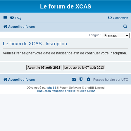
Le forum de XCAS
FAQ
Connexion
R
Accueil du forum
e
Langue :
c
Le forum de XCAS - Inscription
h
Veuillez renseigner votre date de naissance afin de continuer votre inscription.
e
r
Avant le 07 août 2013
Le ou après le 07 août 2013
c
h
Accueil du forum
Fuseau horaire sur
UTC
e
Développé par
phpBB
® Forum Software © phpBB Limited
r
Traduction française officielle
©
Miles Cellar