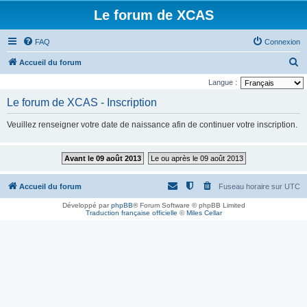
Le forum de XCAS
FAQ
Connexion
R
Accueil du forum
e
Langue :
c
Le forum de XCAS - Inscription
h
Veuillez renseigner votre date de naissance afin de continuer votre inscription.
e
r
Avant le 09 août 2013
Le ou après le 09 août 2013
c
h
Accueil du forum
Fuseau horaire sur
UTC
e
Développé par
phpBB
® Forum Software © phpBB Limited
r
Traduction française officielle
©
Miles Cellar