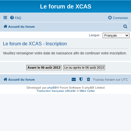
Le forum de XCAS
FAQ
Connexion
R
Accueil du forum
e
Langue :
c
Le forum de XCAS - Inscription
h
Veuillez renseigner votre date de naissance afin de continuer votre inscription.
e
r
Avant le 06 août 2013
Le ou après le 06 août 2013
c
h
Accueil du forum
Fuseau horaire sur
UTC
e
Développé par
phpBB
® Forum Software © phpBB Limited
r
Traduction française officielle
©
Miles Cellar