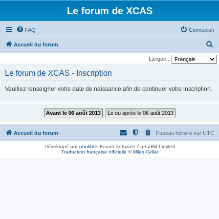
Le forum de XCAS
FAQ
Connexion
R
Accueil du forum
e
Langue :
c
Le forum de XCAS - Inscription
h
Veuillez renseigner votre date de naissance afin de continuer votre inscription.
e
r
Avant le 06 août 2013
Le ou après le 06 août 2013
c
h
Accueil du forum
Fuseau horaire sur
UTC
e
Développé par
phpBB
® Forum Software © phpBB Limited
r
Traduction française officielle
©
Miles Cellar