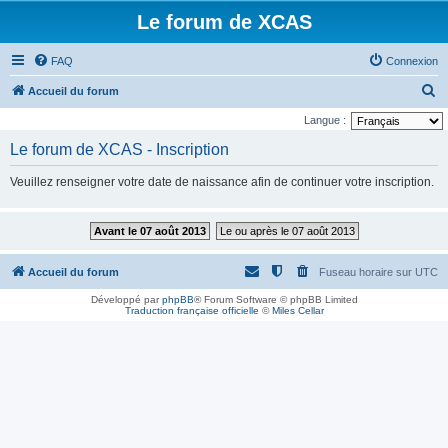
Le forum de XCAS
FAQ
Connexion
R
Accueil du forum
e
Langue :
c
Le forum de XCAS - Inscription
h
Veuillez renseigner votre date de naissance afin de continuer votre inscription.
e
r
Avant le 07 août 2013
Le ou après le 07 août 2013
c
h
Accueil du forum
Fuseau horaire sur
UTC
e
Développé par
phpBB
® Forum Software © phpBB Limited
r
Traduction française officielle
©
Miles Cellar